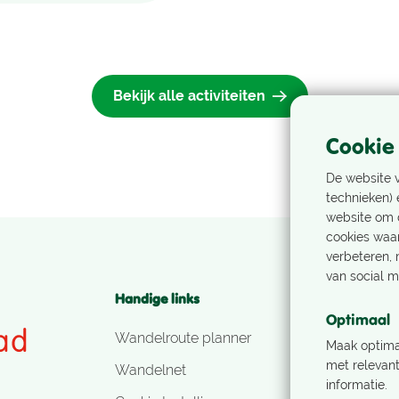
Bekijk alle activiteiten
Cookie
De website v
technieken) 
website om d
cookies waa
verbeteren, 
van social m
Handige links
Volg ons!
Optimaal
Wandelroute planner
Maak optima
met relevant
Wandelnet
informatie.