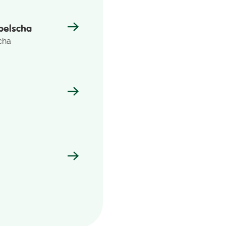
pelscha
cha