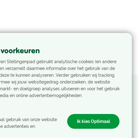
 voorkeuren
an Stellingenpad gebruikt analytische cookies (en andere
en verzamelt daarmee informatie over het gebruik van de
eze te kunnen analyseren. Verder gebruiken wij tracking
rmee wij jouw websitegedrag onderzoeken, de website
markt- en doelgroep analyses uitvoeren en voor het gebruik
edia en online advertentiemogelijkheden.
Nog geen Nivonlid?
Als Nivonlid ontvang je het laatste
al gebruik van onze website
Ik kies Optimaal
nieuws, ons ledenblad en boek je
e advertenties en
accommodaties, reizen en activiteiten