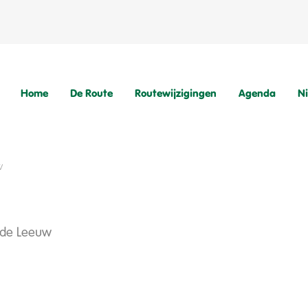
Home
De Route
Routewijzigingen
Agenda
N
w
 de Leeuw