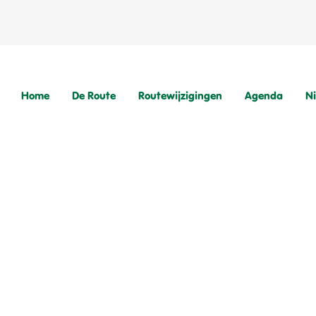
Home
De Route
Routewijzigingen
Agenda
N