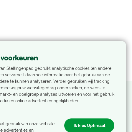
 voorkeuren
an Stellingenpad gebruikt analytische cookies (en andere
en verzamelt daarmee informatie over het gebruik van de
eze te kunnen analyseren. Verder gebruiken wij tracking
rmee wij jouw websitegedrag onderzoeken, de website
markt- en doelgroep analyses uitvoeren en voor het gebruik
edia en online advertentiemogelijkheden.
Nog geen Nivonlid?
Als Nivonlid ontvang je het laatste
al gebruik van onze website
Ik kies Optimaal
nieuws, ons ledenblad en boek je
e advertenties en