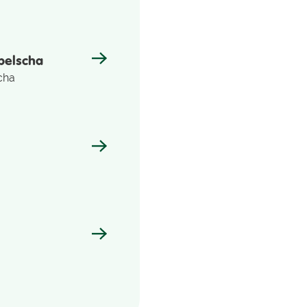
pelscha
cha