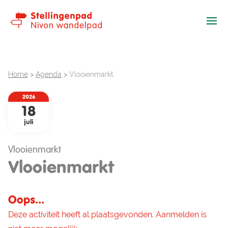
Ope
Home
>
Agenda
>
Vlooienmarkt
2026
18
juli
Vlooienmarkt
Vlooienmarkt
Oops...
Deze activiteit heeft al plaatsgevonden. Aanmelden is